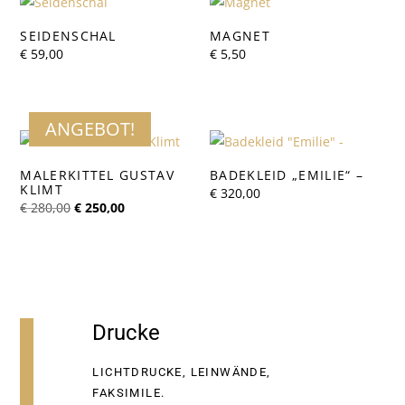
SEIDENSCHAL
MAGNET
€
59,00
€
5,50
ANGEBOT!
MALERKITTEL GUSTAV
BADEKLEID „EMILIE“ –
KLIMT
€
320,00
Ursprünglicher
Aktueller
€
280,00
€
250,00
Preis
Preis
war:
ist:
€ 280,00
€ 250,00.
Drucke
LICHTDRUCKE, LEINWÄNDE,
FAKSIMILE.