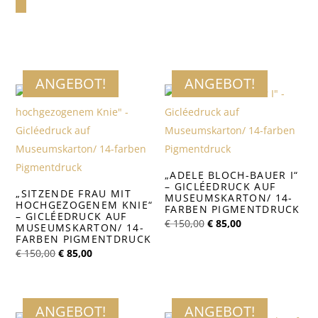
ANGEBOT!
ANGEBOT!
„ADELE BLOCH-BAUER I“
– GICLÉEDRUCK AUF
„SITZENDE FRAU MIT
MUSEUMSKARTON/ 14-
HOCHGEZOGENEM KNIE“
FARBEN PIGMENTDRUCK
– GICLÉEDRUCK AUF
Ursprünglicher
Aktueller
€
150,00
€
85,00
MUSEUMSKARTON/ 14-
Preis
Preis
FARBEN PIGMENTDRUCK
war:
ist:
Ursprünglicher
Aktueller
€ 150,00
€ 85,00.
€
150,00
€
85,00
Preis
Preis
war:
ist:
€ 150,00
€ 85,00.
ANGEBOT!
ANGEBOT!