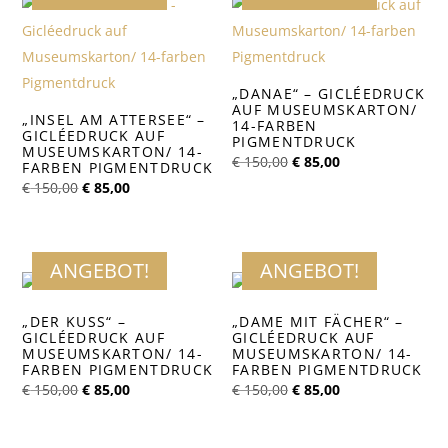
„DANAE“ – GICLÉEDRUCK
AUF MUSEUMSKARTON/
„INSEL AM ATTERSEE“ –
14-FARBEN
GICLÉEDRUCK AUF
PIGMENTDRUCK
MUSEUMSKARTON/ 14-
Ursprünglicher
Aktueller
€
150,00
€
85,00
FARBEN PIGMENTDRUCK
Preis
Preis
Ursprünglicher
Aktueller
€
150,00
€
85,00
war:
ist:
Preis
Preis
€ 150,00
€ 85,00.
war:
ist:
€ 150,00
€ 85,00.
ANGEBOT!
ANGEBOT!
„DER KUSS“ –
„DAME MIT FÄCHER“ –
GICLÉEDRUCK AUF
GICLÉEDRUCK AUF
MUSEUMSKARTON/ 14-
MUSEUMSKARTON/ 14-
FARBEN PIGMENTDRUCK
FARBEN PIGMENTDRUCK
Ursprünglicher
Aktueller
Ursprünglicher
Aktueller
€
150,00
€
85,00
€
150,00
€
85,00
Preis
Preis
Preis
Preis
war:
ist:
war:
ist:
€ 150,00
€ 85,00.
€ 150,00
€ 85,00.