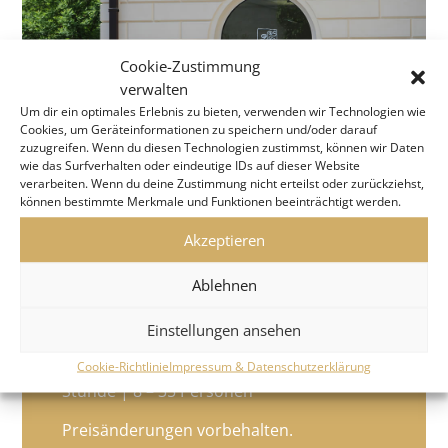
Cookie-Zustimmung
verwalten
Um dir ein optimales Erlebnis zu bieten, verwenden wir Technologien wie
Cookies, um Geräteinformationen zu speichern und/oder darauf
zuzugreifen. Wenn du diesen Technologien zustimmst, können wir Daten
wie das Surfverhalten oder eindeutige IDs auf dieser Website
verarbeiten. Wenn du deine Zustimmung nicht erteilst oder zurückziehst,
können bestimmte Merkmale und Funktionen beeinträchtigt werden.
Akzeptieren
VARIANTE 1:
Ablehnen
Führung duch das Atelier
Führungspauschale € 64,-
Einstellungen ansehen
Eintritt/Person € 10,-
| Dauer ca. 1
Cookie-Richtlinie
Impressum & Datenschutzerklärung
Stunde | 8 – 35 Personen
Preisänderungen vorbehalten.