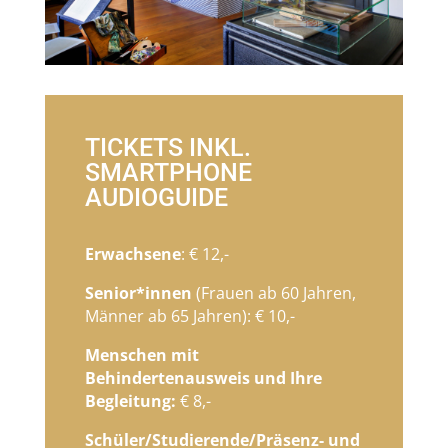
TICKETS INKL.
SMARTPHONE
AUDIOGUIDE
Erwachsene
: € 12,-
Senior*innen
(Frauen ab 60 Jahren,
Männer ab 65 Jahren): € 10,-
Menschen mit
Behindertenausweis und Ihre
Begleitung:
€ 8,-
Schüler/Studierende/Präsenz- und