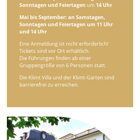
Sonntagen und Feiertagen
um
14 Uhr
Mai bis September: an Samstagen,
Sonntagen und Feiertagen um 11 Uhr
und 14 Uhr
Eine Anmeldung ist nicht erforderlich!
Tickets sind vor Ort erhältlich.
Die Führungen finden ab einer
Gruppengröße von 6 Personen statt.
Die Klimt Villa und der Klimt-Garten sind
barrierefrei zu erreichen.