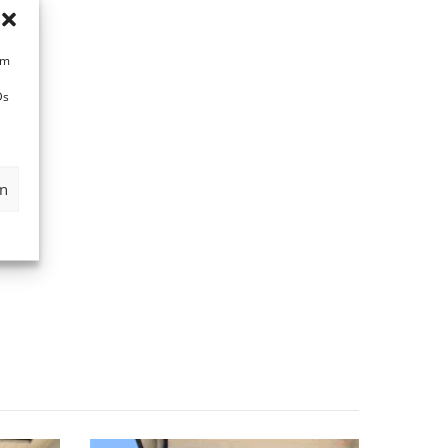
um
Ds
en