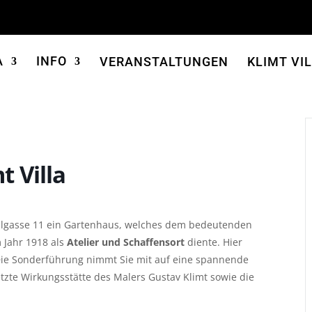
A
INFO
VERANSTALTUNGEN
KLIMT VI
 Villa
hlgasse 11 ein Gartenhaus, welches dem bedeutenden
 Jahr 1918 als
Atelier und Schaffensort
diente. Hier
Die Sonderführung nimmt Sie mit auf eine spannende
etzte Wirkungsstätte des Malers Gustav Klimt sowie die