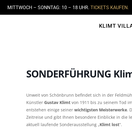
MITTWOCH – SONNTAG: 10 – 18 UHR.
TICKETS KAUFEN.
KLIMT VILL
SONDERFÜHRUNG Klimt
Unweit von Schönbrunn befindet sich in der Feldmü
Künstler
Gustav Klimt
von 1911 bis zu seinem Tod im
entstehen einige seiner
wichtigsten Meisterwerke
. 
Zeitreise und gibt Ihnen besondere Einblicke in die l
aktuell laufende Sonderausstellung „
Klimt lost
“.