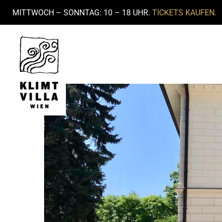
MITTWOCH – SONNTAG: 10 – 18 UHR.
TICKETS KAUFEN.