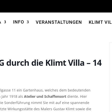
A
INFO
VERANSTALTUNGEN
KLIMT VI
urch die Klimt Villa – 14
hlgasse 11 ein Gartenhaus, welches dem bedeutenden
 Jahr 1918 als
Atelier und Schaffensort
diente. Hier
Die Sonderführung nimmt Sie mit auf eine spannende
etzte Wirkungsstätte des Malers Gustav Klimt sowie die