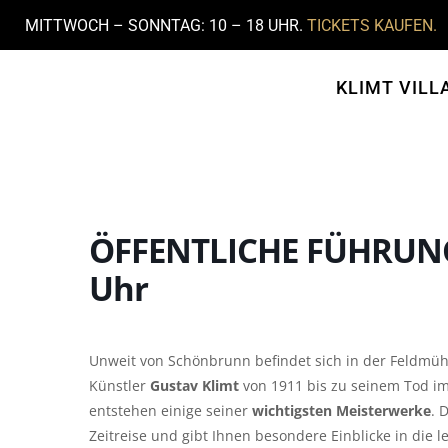
MITTWOCH – SONNTAG: 10 – 18 UHR.
TICKETS KAUFEN.
KLIMT VILL
ÖFFENTLICHE FÜHRUNG d
Uhr
Unweit von Schönbrunn befindet sich in der Feldmü
Künstler
Gustav Klimt
von 1911 bis zu seinem Tod im
entstehen einige seiner
wichtigsten Meisterwerke
. 
Zeitreise und gibt Ihnen besondere Einblicke in die l