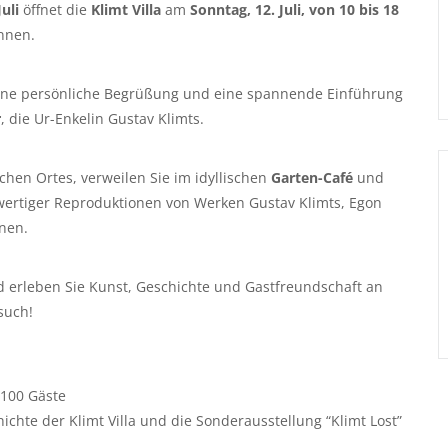
Juli
öffnet die
Klimt Villa
am
Sonntag, 12. Juli, von 10 bis 18
innen.
ine persönliche Begrüßung und eine spannende Einführung
r
, die Ur-Enkelin Gustav Klimts.
hen Ortes, verweilen Sie im idyllischen
Garten-Café
und
ertiger Reproduktionen von Werken Gustav Klimts, Egon
nnen.
d erleben Sie Kunst, Geschichte und Gastfreundschaft an
such!
100 Gäste
chte der Klimt Villa
und die Sonderausstellung “Klimt Lost”