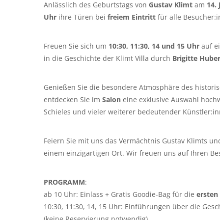
Anlässlich des Geburtstags von
Gustav Klimt
am
14. 
Uhr
ihre Türen bei
freiem Eintritt
für alle Besucher:
Freuen Sie sich um
10:30, 11:30,
14 und 15 Uhr
auf e
in die Geschichte der Klimt Villa durch
Brigitte Hube
Genießen Sie die besondere Atmosphäre des historisc
entdecken Sie im
Salon
eine exklusive Auswahl hochw
Schieles und vieler weiterer bedeutender Künstler:i
Feiern Sie mit uns das Vermächtnis Gustav Klimts un
einem einzigartigen Ort. Wir freuen uns auf Ihren Be
PROGRAMM
:
ab 10 Uhr:
Einlass + Gratis Goodie-Bag für die
ersten
10:30, 11:30, 14, 15 Uhr:
Einführungen über die Geschi
(keine Reservierung notwendig)