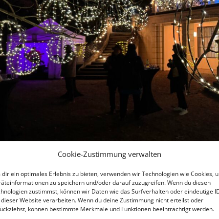
Cookie-Zustimmung verwalten
dir ein optimales Erlebnis zu bieten, verwenden wir Technologien wie Cookies, 
äteinformationen zu speichern und/oder darauf zuzugreifen. Wenn du diesen
hnologien zustimmst, können wir Daten wie das Surfverhalten oder eindeutige I
 dieser Website verarbeiten. Wenn du deine Zustimmung nicht erteilst oder
ückziehst, können bestimmte Merkmale und Funktionen beeinträchtigt werden.