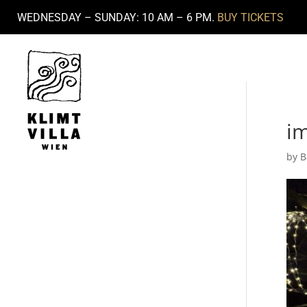
WEDNESDAY – SUNDAY: 10 AM – 6 PM.
BUY TICKETS
i
by
B