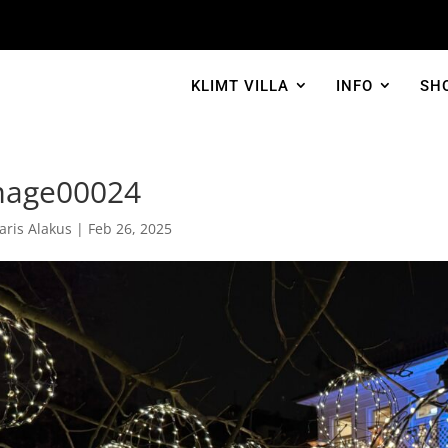
KLIMT VILLA
INFO
SH
mage00024
aris Alakus
|
Feb 26, 2025