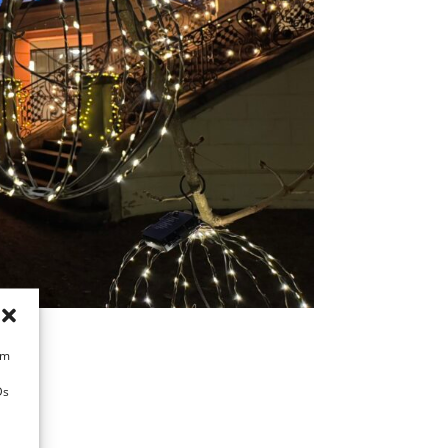
um
Ds