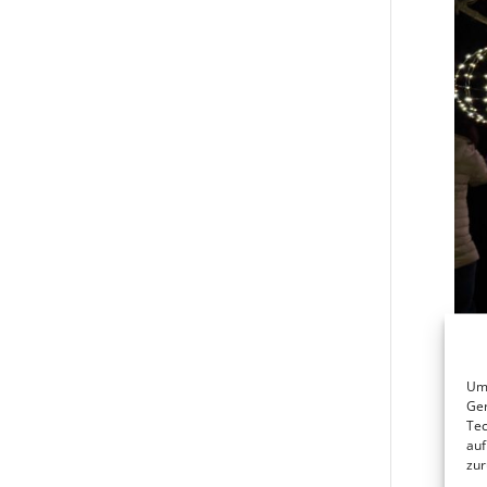
Um 
Ger
Tec
auf
zur