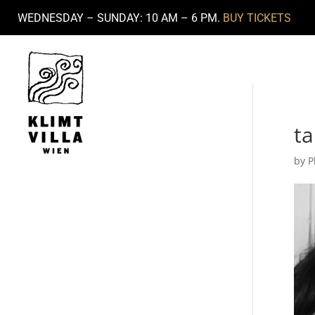
WEDNESDAY – SUNDAY: 10 AM – 6 PM.
BUY TICKETS
t
by
P