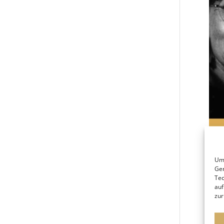
Um 
Ger
Tec
auf
zur