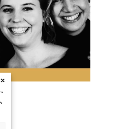
um
Ds