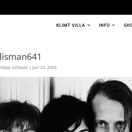
KLIMT VILLA
INFO
SH
alisman641
hilipp Scheutz
|
Jun 23, 2023