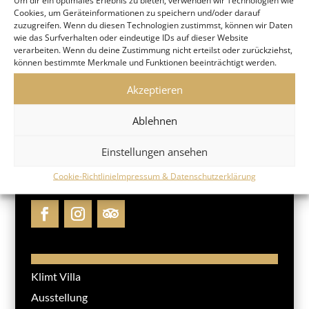
Um dir ein optimales Erlebnis zu bieten, verwenden wir Technologien wie
Cookies, um Geräteinformationen zu speichern und/oder darauf
zuzugreifen. Wenn du diesen Technologien zustimmst, können wir Daten
wie das Surfverhalten oder eindeutige IDs auf dieser Website
verarbeiten. Wenn du deine Zustimmung nicht erteilst oder zurückziehst,
können bestimmte Merkmale und Funktionen beeinträchtigt werden.
Akzeptieren
Ablehnen
Einstellungen ansehen
KLIMT VILLA WIEN
Cookie-Richtlinie
Impressum & Datenschutzerklärung
Klimt Villa
Ausstellung