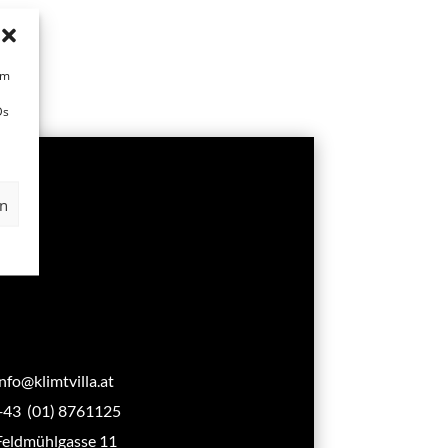
um
Ds
en
info@klimtvilla.at
+43 (01) 8761125
Feldmühlgasse 11