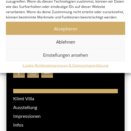
zuzugreifen. Wenn du diesen Technologien zustimmst, können wir Daten
wie das Surfverhalten oder eindeutige IDs auf dieser Website
verarbeiten. Wenn du deine Zustimmung nicht erteilst oder zurückziehst,
können bestimmte Merkmale und Funktionen beeinträchtigt werden.
Akzeptieren
Ablehnen
KLIMT VILLA WIEN
Einstellungen ansehen
Cookie-Richtlinie
Impressum & Datenschutzerklärung
Klimt Villa
Ausstellung
Impressionen
Infos