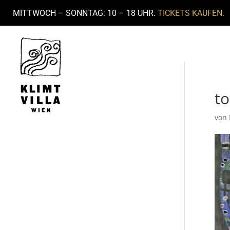
MITTWOCH – SONNTAG: 10 – 18 UHR.
TICKETS KAUFEN.
t
von