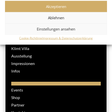
Akzeptieren
KLIMT VILLA WIEN
Ablehnen
Einstellungen ansehen
Cookie-Richtlinie
Impressum & Datenschutzerklärung
Klimt Villa
Ausstellung
Impressionen
Infos
Events
Shop
Partner