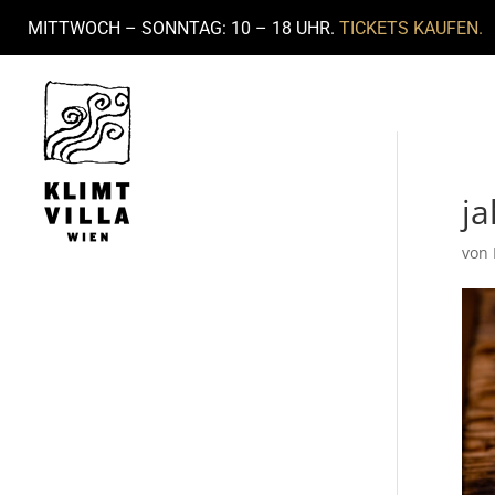
MITTWOCH – SONNTAG: 10 – 18 UHR.
TICKETS KAUFEN.
ja
von