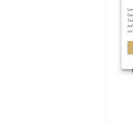
Um 
Ger
Tec
auf
zur