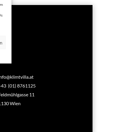
um
Ds
en
info@klimtvilla.at
+43 (01) 8761125
Feldmühlgasse 11
1130 Wien