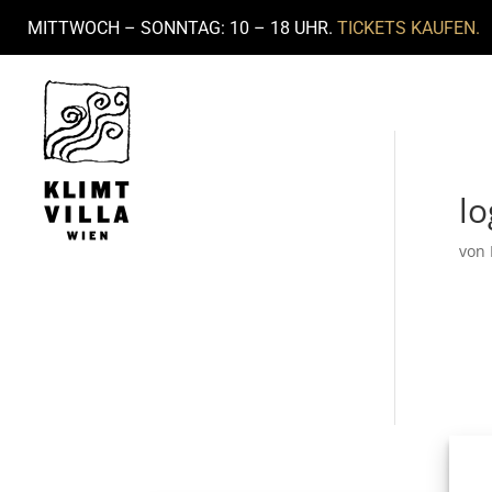
MITTWOCH – SONNTAG: 10 – 18 UHR.
TICKETS KAUFEN.
lo
von