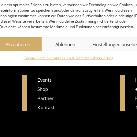
dir ein optimales Erlebnis zu bieten, verwenden wir Technologien wie Cookies, 
äteinformationen zu speichern und/oder darauf zuzugreifen. Wenn du diesen
hnologien zustimmst, können wir Daten wie das Surfverhalten oder eindeutige I
 dieser Website verarbeiten. Wenn du deine Zustimmung nicht erteilst oder
ückziehst, können bestimmte Merkmale und Funktionen beeinträchtigt werden.
LA WIEN
Akzeptieren
Ablehnen
Einstellungen anseh
Cookie-Richtlinie
Impressum & Datenschutzerklärung
Events
Shop
Partner
Kontakt